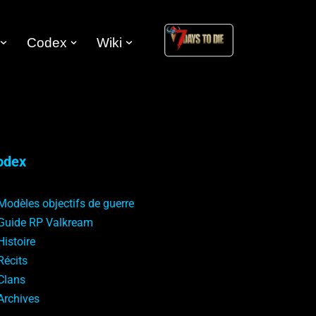
Codex
Wiki
odex
Modèles objectifs de guerre
Guide RP Valkream
Histoire
Récits
Clans
Archives