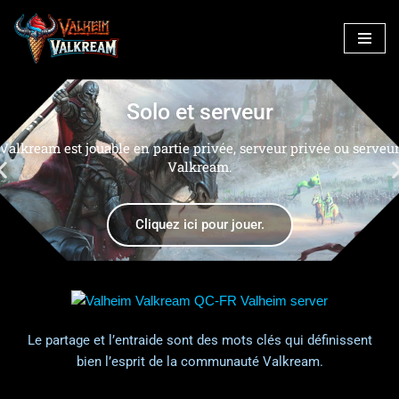
Aller
au
contenu
Solo et serveur
Valkream est jouable en partie privée, serveur privée ou serveu
Valkream.
Cliquez ici pour jouer.
Le partage et l’entraide sont des mots clés qui définissent
bien l’esprit de la communauté Valkream.