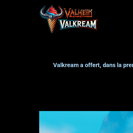
Aller
au
contenu
Valkream a offert, dans la pre