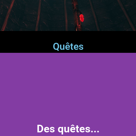
Quêtes
Des quêtes...